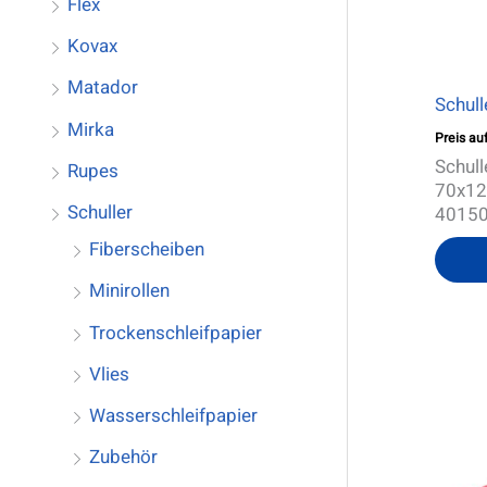
Flex
s
s
Kovax
Matador
Schull
Mirka
Preis au
Schull
Rupes
70x12
Schuller
4015
Fiberscheiben
Minirollen
Trockenschleifpapier
Vlies
Wasserschleifpapier
Zubehör