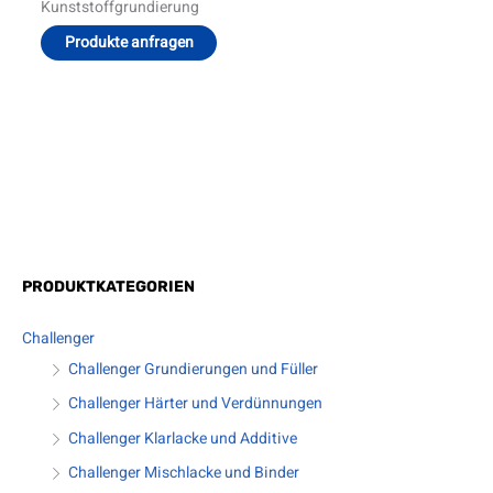
Kunststoffgrundierung
Produkte anfragen
M
M
PRODUKTKATEGORIEN
i
a
Challenger
n
x
Challenger Grundierungen und Füller
.
.
Challenger Härter und Verdünnungen
P
P
Challenger Klarlacke und Additive
r
r
e
e
Challenger Mischlacke und Binder