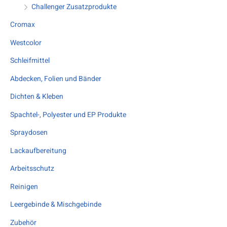
i
i
Challenger Zusatzprodukte
s
s
Cromax
Westcolor
Schleifmittel
Abdecken, Folien und Bänder
Dichten & Kleben
Spachtel-, Polyester und EP Produkte
Spraydosen
Lackaufbereitung
Arbeitsschutz
Reinigen
Leergebinde & Mischgebinde
Zubehör