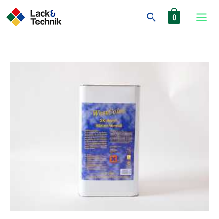
Zum
Inhalt
Suchen
0
springen
WestColor
Härter
normal
5
Liter
Menge