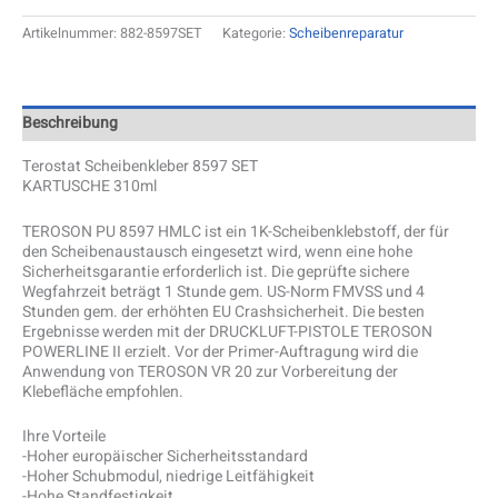
Artikelnummer:
882-8597SET
Kategorie:
Scheibenreparatur
Beschreibung
Terostat Scheibenkleber 8597 SET
KARTUSCHE 310ml
TEROSON PU 8597 HMLC ist ein 1K-Scheibenklebstoff, der für
den Scheibenaustausch eingesetzt wird, wenn eine hohe
Sicherheitsgarantie erforderlich ist. Die geprüfte sichere
Wegfahrzeit beträgt 1 Stunde gem. US-Norm FMVSS und 4
Stunden gem. der erhöhten EU Crashsicherheit. Die besten
Ergebnisse werden mit der DRUCKLUFT-PISTOLE TEROSON
POWERLINE II erzielt. Vor der Primer-Auftragung wird die
Anwendung von TEROSON VR 20 zur Vorbereitung der
Klebefläche empfohlen.
Ihre Vorteile
-Hoher europäischer Sicherheitsstandard
-Hoher Schubmodul, niedrige Leitfähigkeit
-Hohe Standfestigkeit