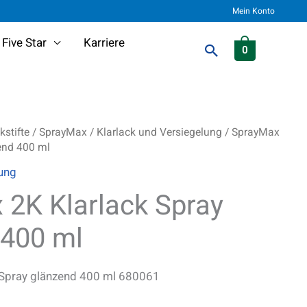
Mein Konto
Five Star
Karriere
Suchen
0
stifte
/
SprayMax
/
Klarlack und Versiegelung
/ SprayMax
end 400 ml
lung
 2K Klarlack Spray
 400 ml
 Spray glänzend 400 ml 680061