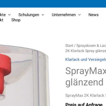
kte
Schulungen
Unternehmen
News
kt
Shop
SprayMax
Start
/
Spraydosen & Lack
2K
2K Klarlack Spray glänz
Klarlack
Klarlack und Versiege
Spray
glänzend
SprayMax
400
ml
glänzend
Menge
SprayMax 2K Klarlack
Preis auf Anfrage