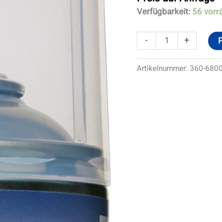
Verfügbarkeit:
56 vorr
-
+
Artikelnummer:
360-680