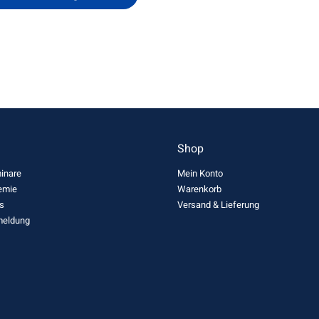
n
Shop
inare
Mein Konto
emie
Warenkorb
s
Versand & Lieferung
meldung