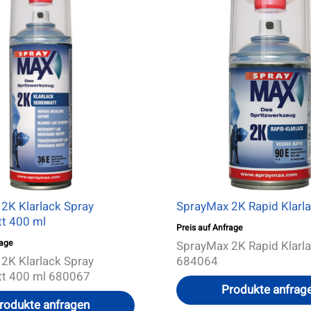
2K Klarlack Spray
SprayMax 2K Rapid Klarl
t 400 ml
Preis auf Anfrage
rage
SprayMax 2K Rapid Klarl
2K Klarlack Spray
684064
tt 400 ml 680067
Produkte anfrag
rodukte anfragen