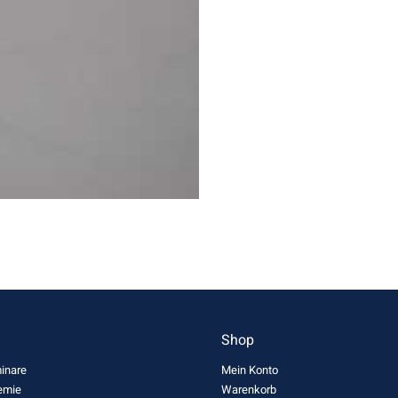
n
Shop
inare
Mein Konto
emie
Warenkorb