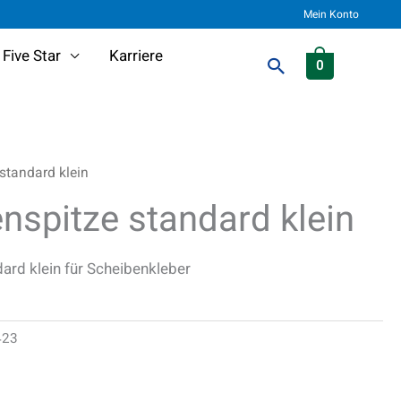
Mein Konto
Five Star
Karriere
Suchen
0
standard klein
nspitze standard klein
ard klein für Scheibenkleber
423