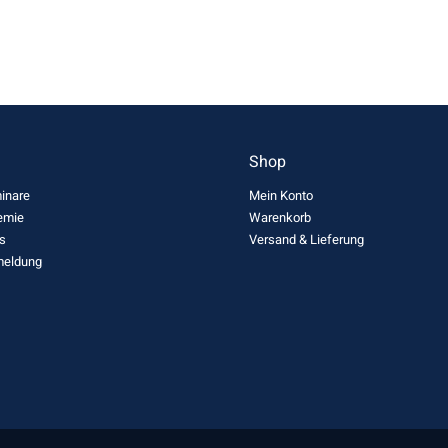
n
Shop
inare
Mein Konto
emie
Warenkorb
s
Versand & Lieferung
meldung