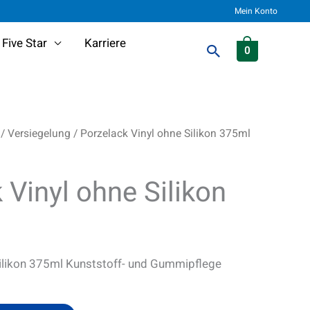
Mein Konto
Five Star
Karriere
Suchen
0
/
Versiegelung
/ Porzelack Vinyl ohne Silikon 375ml
 Vinyl ohne Silikon
Silikon 375ml Kunststoff- und Gummipflege