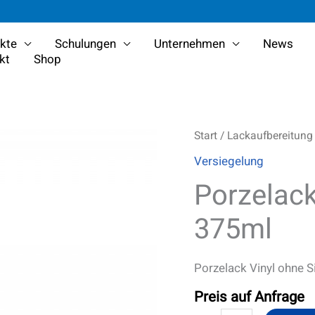
kte
Schulungen
Unternehmen
News
kt
Shop
Porzelack
Start
/
Lackaufbereitung
Vinyl
Versiegelung
ohne
Silikon
Porzelack
375ml
Menge
375ml
Porzelack Vinyl ohne 
Preis auf Anfrage