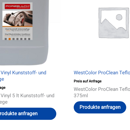
mehrere
Varianten
auf.
Die
Optionen
können
auf
der
Produktseite
gewählt
werden
Vinyl Kunststoff- und
WestColor ProClean Teflo
ge
Preis auf Anfrage
rage
WestColor ProClean Teflo
Vinyl 5 lt Kunststoff- und
375ml
ege
Produkte anfragen
rodukte anfragen