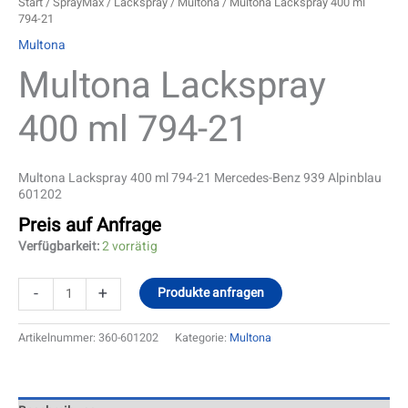
Start
/
SprayMax
/
Lackspray
/
Multona
/ Multona Lackspray 400 ml
794-21
Multona
Multona Lackspray
400 ml 794-21
Multona Lackspray 400 ml 794-21 Mercedes-Benz 939 Alpinblau
601202
Preis auf Anfrage
Verfügbarkeit:
2 vorrätig
-
+
Produkte anfragen
Artikelnummer:
360-601202
Kategorie:
Multona