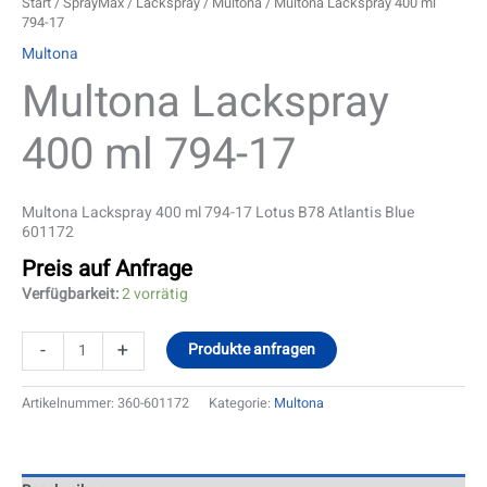
Start
/
SprayMax
/
Lackspray
/
Multona
/ Multona Lackspray 400 ml
794-17
Multona
Multona Lackspray
400 ml 794-17
Multona Lackspray 400 ml 794-17 Lotus B78 Atlantis Blue
601172
Preis auf Anfrage
Verfügbarkeit:
2 vorrätig
-
+
Produkte anfragen
Artikelnummer:
360-601172
Kategorie:
Multona