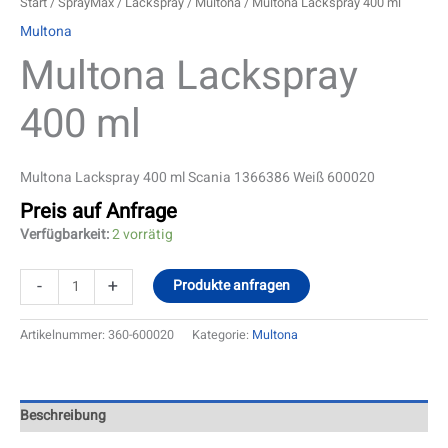
Start
/
SprayMax
/
Lackspray
/
Multona
/ Multona Lackspray 400 ml
Multona
Multona Lackspray
400 ml
Multona Lackspray 400 ml Scania 1366386 Weiß 600020
Preis auf Anfrage
Verfügbarkeit:
2 vorrätig
-
+
Produkte anfragen
Artikelnummer:
360-600020
Kategorie:
Multona
Beschreibung