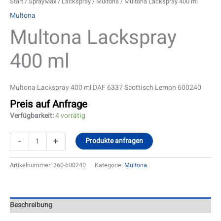
Start
/
SprayMax
/
Lackspray
/
Multona
/ Multona Lackspray 400 ml
Multona
Multona Lackspray
400 ml
Multona Lackspray 400 ml DAF 6337 Scottisch Lemon 600240
Preis auf Anfrage
Verfügbarkeit:
4 vorrätig
-
+
Produkte anfragen
Artikelnummer:
360-600240
Kategorie:
Multona
Beschreibung