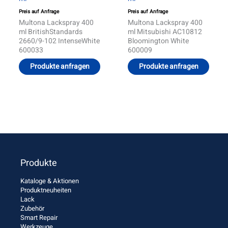
Preis auf Anfrage
Preis auf Anfrage
Multona Lackspray 400
Multona Lackspray 400
ml BritishStandards
ml Mitsubishi AC10812
2660/9-102 IntenseWhite
Bloomington White
600033
600009
Produkte anfragen
Produkte anfragen
Produkte
Kataloge & Aktionen
Produktneuheiten
Lack
Zubehör
Smart Repair
Werkzeuge