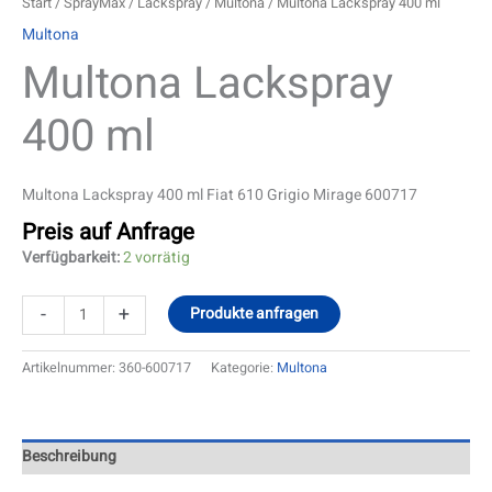
Start
/
SprayMax
/
Lackspray
/
Multona
/ Multona Lackspray 400 ml
Multona
Multona Lackspray
400 ml
Multona Lackspray 400 ml Fiat 610 Grigio Mirage 600717
Preis auf Anfrage
Verfügbarkeit:
2 vorrätig
-
+
Produkte anfragen
Artikelnummer:
360-600717
Kategorie:
Multona
Beschreibung