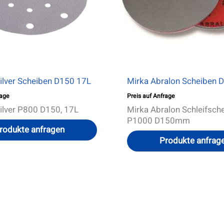
Optionen
können
auf
der
Produktseite
gewählt
werden
Silver Scheiben D150 17L
Mirka Abralon Scheiben
rage
Preis auf Anfrage
Silver P800 D150, 17L
Mirka Abralon Schleifsch
P1000 D150mm
rodukte anfragen
Produkte anfrag