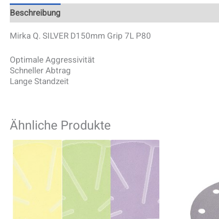
Beschreibung
Zusätzliche Information
Mirka Q. SILVER D150mm Grip 7L P80
Optimale Aggressivität
Schneller Abtrag
Lange Standzeit
Ähnliche Produkte
Dieses
Produkt
weist
mehrere
Varianten
auf.
Die