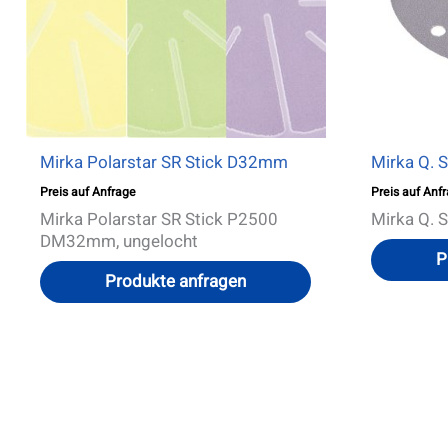
Optionen
können
auf
der
Produktseite
gewählt
werden
Mirka Polarstar SR Stick D32mm
Mirka Q. 
Preis auf Anfrage
Preis auf Anf
Mirka Polarstar SR Stick P2500
Mirka Q. 
DM32mm, ungelocht
P
Produkte anfragen