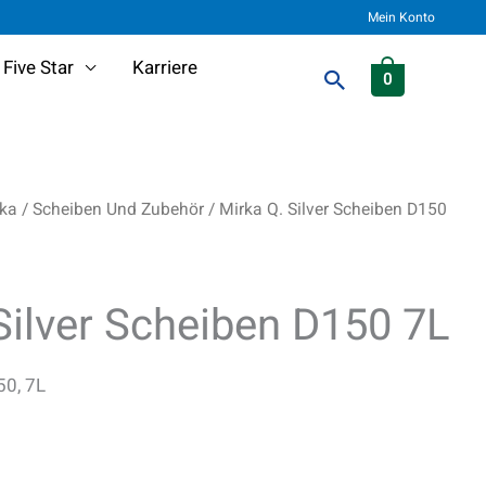
Mein Konto
Five Star
Karriere
Suchen
0
rka
/
Scheiben Und Zubehör
/ Mirka Q. Silver Scheiben D150
Silver Scheiben D150 7L
50, 7L