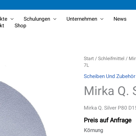
kte
Schulungen
Unternehmen
News
kt
Shop
Mirka
Start
/
Schleifmittel
/
Mi
Q.
7L
Silver
Scheiben Und Zubehör
Scheiben
D150
Mirka Q. 
7L
Menge
Mirka Q. Silver P80 D1
Preis auf Anfrage
Körnung