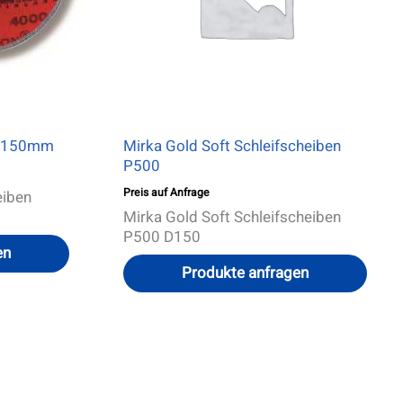
Optionen
können
auf
der
Produktseite
gewählt
werden
 D150mm
Mirka Gold Soft Schleifscheiben
P500
Preis auf Anfrage
eiben
Mirka Gold Soft Schleifscheiben
P500 D150
en
Produkte anfragen