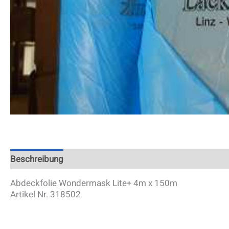
Beschreibung
Zusätzliche Information
Abdeckfolie Wondermask Lite+ 4m x 150m
Artikel Nr. 318502