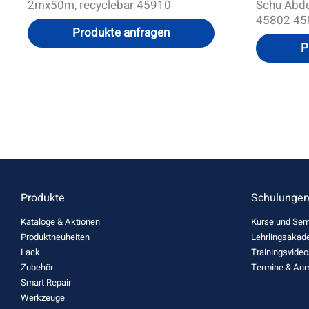
2mx50m, recyclebar 45910
Schu Abde
45802 45
Produkte anfragen
P
Produkte
Schulunge
Kataloge & Aktionen
Kurse und Sem
Produktneuheiten
Lehrlingsakad
Lack
Trainingsvideo
Zubehör
Termine & An
Smart Repair
Werkzeuge