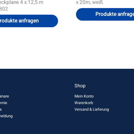
ckplane 4 x 12,5 m
x 20m, weiß
802
Produkte anfrag
rodukte anfragen
n
Shop
inare
Mein Konto
emie
Warenkorb
s
Versand & Lieferung
meldung