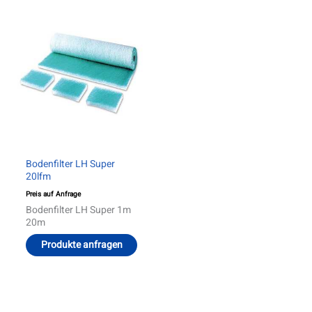
Produkt
weist
mehrere
Varianten
auf.
Die
Optionen
können
auf
der
Produktseite
gewählt
werden
Bodenfilter LH Super
20lfm
Preis auf Anfrage
Bodenfilter LH Super 1m
20m
Produkte anfragen