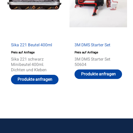
auf.
Die
Optionen
können
auf
der
Produktseite
gewählt
werden
Sika 221 Beutel 400ml
3M DMS Starter Set
Preis auf Anfrage
Preis auf Anfrage
Sika 221 schwarz
3M DMS Starter Set
Minibeutel 400ml.
50604
Dichten und Kleben
Produkte anfragen
Produkte anfragen