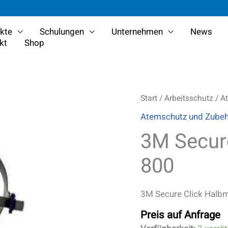
kte
Schulungen
Unternehmen
News
kt
Shop
3M
Start
/
Arbeitsschutz
/
A
Secure
Atemschutz und Zube
Click
Halbmaske
3M Secur
HF-
800
800
Menge
3M Secure Click Hal
Preis auf Anfrage