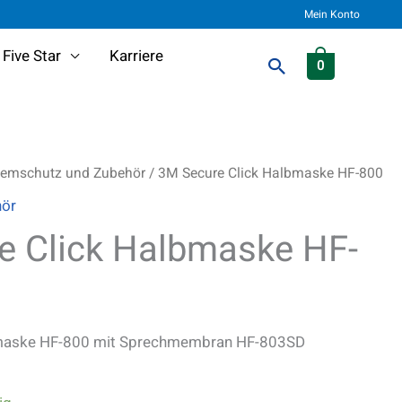
Mein Konto
Five Star
Karriere
Suchen
0
temschutz und Zubehör
/ 3M Secure Click Halbmaske HF-800
hör
e Click Halbmaske HF-
bmaske HF-800 mit Sprechmembran HF-803SD