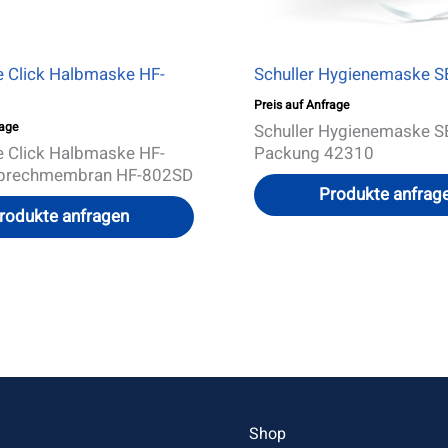
 Click Halbmaske HF-
Schuller Hygienemaske S
Preis auf Anfrage
rage
Schuller Hygienemaske SB
 Click Halbmaske HF-
Packung 42310
Sprechmembran HF-802SD
Produkte anfrag
rodukte anfragen
n
Shop