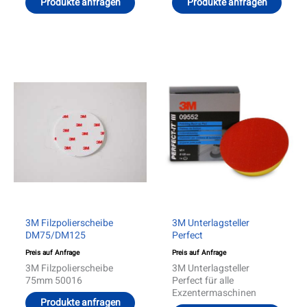
Produkte anfragen
Produkte anfragen
Dieses
Produkt
weist
mehrere
Varianten
auf.
Die
Optionen
können
auf
der
Produktseite
gewählt
werden
3M Filzpolierscheibe
3M Unterlagsteller
DM75/DM125
Perfect
Preis auf Anfrage
Preis auf Anfrage
3M Filzpolierscheibe
3M Unterlagsteller
75mm 50016
Perfect für alle
Exzentermaschinen
Produkte anfragen