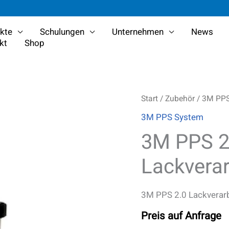
kte
Schulungen
Unternehmen
News
kt
Shop
3M
Start
/
Zubehör
/
3M PPS
PPS
3M PPS System
2.0
Lackverarbeitungssys
3M PPS 2
Menge
Lackvera
3M PPS 2.0 Lackvera
Preis auf Anfrage