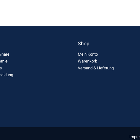
n
Shop
inare
Mein Konto
emie
Warenkorb
s
Versand & Lieferung
meldung
Impr