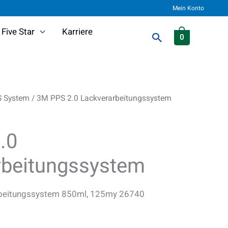
Mein Konto
Five Star
Karriere
Suchen
0
 System
/ 3M PPS 2.0 Lackverarbeitungssystem
tem
.0
rbeitungssystem
rbeitungssystem 850ml, 125my 26740