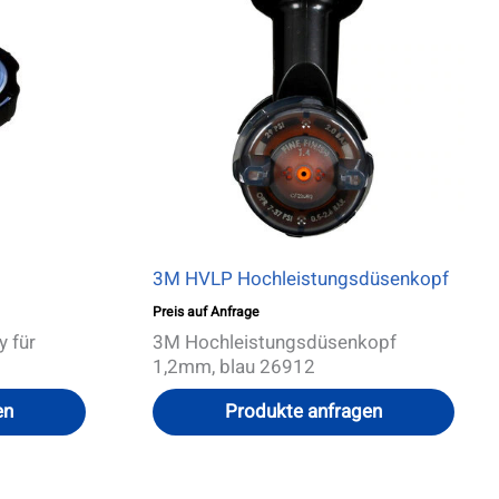
mehrere
mehr
Varianten
Varia
auf.
auf.
Die
Die
Optionen
Opti
können
könn
auf
auf
der
der
Produktseite
Produ
gewählt
gewä
werden
werd
3M HVLP Hochleistungsdüsenkopf
Preis auf Anfrage
 für
3M Hochleistungsdüsenkopf
1,2mm, blau 26912
en
Produkte anfragen