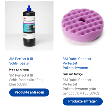
Produ
weist
mehre
Varia
auf.
Die
Optio
könn
auf
der
Produ
gewäh
werd
3M Perfect it III
3M Quick Connect
Schleifpaste
Perfect-it
Polierschwamm
Preis auf Anfrage
Preis auf Anfrage
3M Perfect it III
Schleifpaste ultrafine,
3M Quick Connect
blau 50383
Perfect-it
Polierschwamm grün
Produkte anfragen
genoppt, DM150 50962
Produkte anfragen