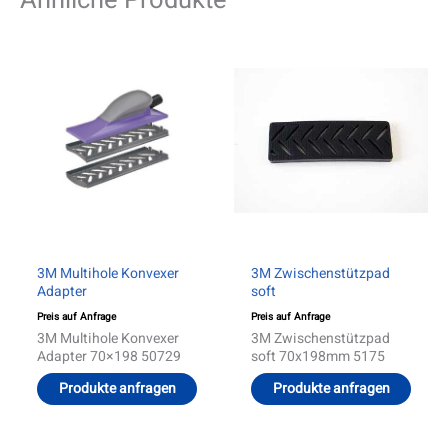
Dieses
Produkt
weist
mehrere
Varianten
auf.
Die
Optionen
können
auf
der
Produktseite
gewählt
werden
3M Multihole Konvexer
3M Zwischenstützpad
Adapter
soft
Preis auf Anfrage
Preis auf Anfrage
3M Multihole Konvexer
3M Zwischenstützpad
Adapter 70×198 50729
soft 70x198mm 5175
Produkte anfragen
Produkte anfragen