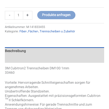
-
+
Produkte anfragen
Artikelnummer:
M-141833455
Kategorie:
Fiber-, Fächer-, Trennscheiben u Zubehör
Beschreibung
Zusätzliche Information
3M Cubitron2 Trennscheiben DM100 1mm
33460
Vorteile: Hervorragende Schnitteigenschaften sorgen für
angenehmes Arbeiten.
Unübertroffende Standzeiten.
Eigenschaften: Ausgestattet mit präzisionsgeformten Cubitron
™ II Schleifkörnern.
Anwendungshinweise: Für gerade Trennschnitte und zum
Trennen von dickwandige Materialien.