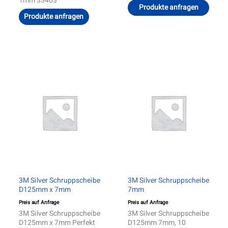
1mm 33463
Produkte anfragen
Produkte anfragen
Diese
Produ
weist
mehre
Varia
auf.
Die
Optio
könn
auf
der
Produ
gewäh
werd
3M Silver Schruppscheibe
3M Silver Schruppscheibe
D125mm x 7mm
7mm
Preis auf Anfrage
Preis auf Anfrage
3M Silver Schruppscheibe
3M Silver Schruppscheibe
D125mm x 7mm Perfekt
D125mm 7mm, 10