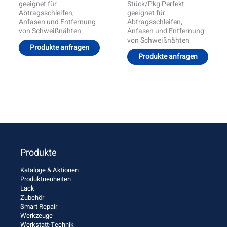
geeignet für
Stück/Pkg Perfekt
Abtragsschleifen,
geeignet für
Anfasen und Entfernung
Abtragsschleifen,
von Schweißnähten
Anfasen und Entfernung
von Schweißnähten
Produkte anfragen
Produkte anfragen
Produkte
Kataloge & Aktionen
Produktneuheiten
Lack
Zubehör
Smart Repair
Werkzeuge
Werkstatt-Technik