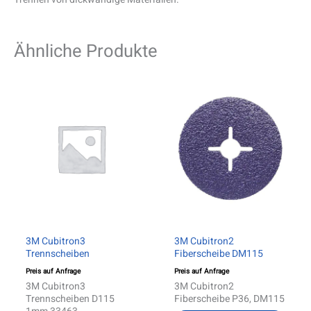
Ähnliche Produkte
Diese
Produ
weist
mehre
Varia
auf.
Die
Optio
könn
auf
der
Produ
gewäh
werd
3M Cubitron3
3M Cubitron2
Trennscheiben
Fiberscheibe DM115
Preis auf Anfrage
Preis auf Anfrage
3M Cubitron3
3M Cubitron2
Trennscheiben D115
Fiberscheibe P36, DM115