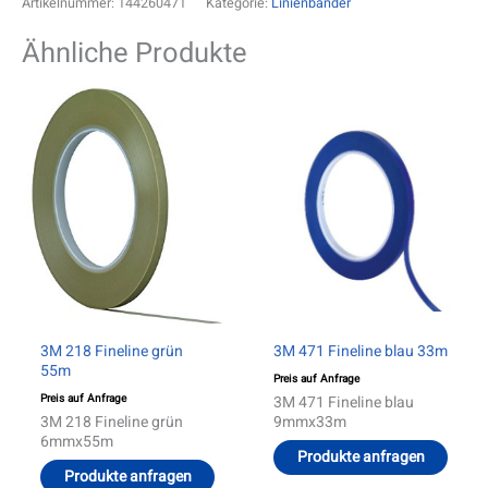
Artikelnummer:
144260471
Kategorie:
Linienbänder
Ähnliche Produkte
Dieses
Diese
Produkt
Produ
weist
weist
mehrere
mehre
Varianten
Varia
auf.
auf.
Die
Die
Optionen
Optio
können
könn
auf
auf
der
der
Produktseite
Produ
gewählt
gewäh
werden
werd
3M 218 Fineline grün
3M 471 Fineline blau 33m
55m
Preis auf Anfrage
Preis auf Anfrage
3M 471 Fineline blau
3M 218 Fineline grün
9mmx33m
6mmx55m
Produkte anfragen
Produkte anfragen