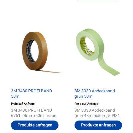
Dieses
Diese
Produkt
Produ
weist
weist
mehrere
mehre
Varianten
Varia
auf.
auf.
Die
Die
Optionen
Optio
können
könn
auf
auf
der
der
Produktseite
Produ
gewählt
gewäh
werden
werd
3M 3430 PROFI BAND
3M 3030 Abdeckband
50m
grün 50m
Preis auf Anfrage
Preis auf Anfrage
3M 3430 PROFI BAND
3M 3030 Abdeckband
6751 24mmx50m, braun
grün 48mmx50m, 50981
Produkte anfragen
Produkte anfragen