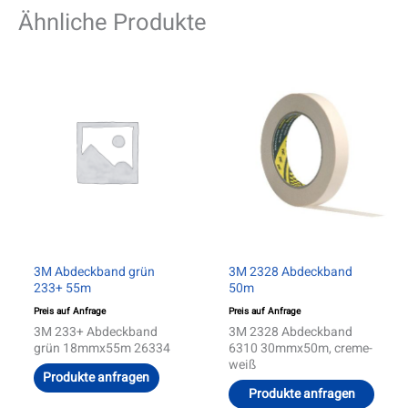
Ähnliche Produkte
Diese
Produ
weist
mehre
Varia
auf.
Die
Optio
könn
auf
der
Produ
gewäh
werd
3M Abdeckband grün
3M 2328 Abdeckband
233+ 55m
50m
Preis auf Anfrage
Preis auf Anfrage
3M 233+ Abdeckband
3M 2328 Abdeckband
grün 18mmx55m 26334
6310 30mmx50m, creme-
weiß
Produkte anfragen
Produkte anfragen