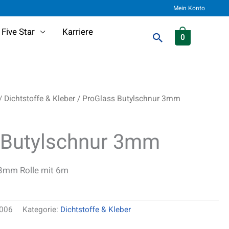
Mein Konto
Five Star
Karriere
Suchen
0
/
Dichtstoffe & Kleber
/ ProGlass Butylschnur 3mm
 Butylschnur 3mm
 3mm Rolle mit 6m
3006
Kategorie:
Dichtstoffe & Kleber