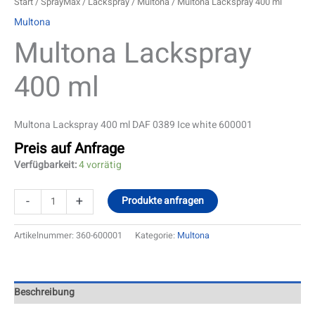
Start
/
SprayMax
/
Lackspray
/
Multona
/ Multona Lackspray 400 ml
Multona
Multona Lackspray
400 ml
Multona Lackspray 400 ml DAF 0389 Ice white 600001
Preis auf Anfrage
Verfügbarkeit:
4 vorrätig
-
+
Produkte anfragen
Artikelnummer:
360-600001
Kategorie:
Multona
Beschreibung