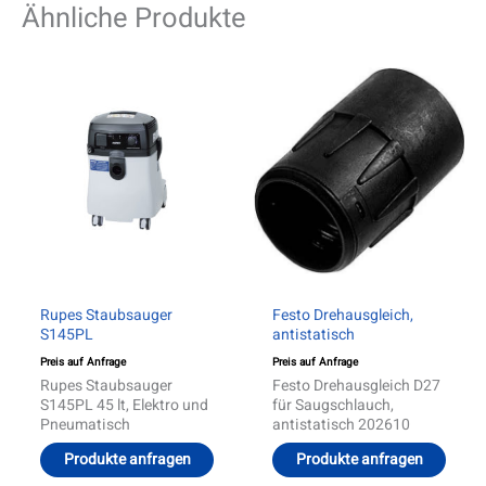
Ähnliche Produkte
Diese
Produ
weist
mehre
Varia
auf.
Die
Optio
könn
auf
der
Produ
gewäh
werd
Rupes Staubsauger
Festo Drehausgleich,
S145PL
antistatisch
Preis auf Anfrage
Preis auf Anfrage
Rupes Staubsauger
Festo Drehausgleich D27
S145PL 45 lt, Elektro und
für Saugschlauch,
Pneumatisch
antistatisch 202610
Produkte anfragen
Produkte anfragen