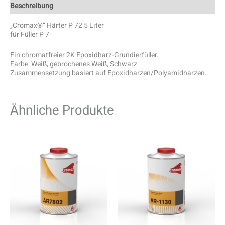
Beschreibung
„Cromax®“ Härter P 72 5 Liter
für Füller P 7
Ein chromatfreier 2K Epoxidharz-Grundierfüller.
Farbe: Weiß, gebrochenes Weiß, Schwarz
Zusammensetzung basiert auf Epoxidharzen/Polyamidharzen.
Ähnliche Produkte
Diese
Produ
weist
mehre
Varia
auf.
Die
Optio
könn
auf
der