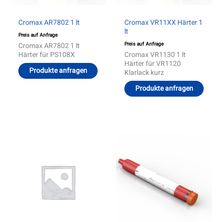
Produ
gewäh
werd
Cromax AR7802 1 lt
Cromax VR11XX Härter 1
lt
Preis auf Anfrage
Preis auf Anfrage
Cromax AR7802 1 lt
Härter für PS108X
Cromax VR1130 1 lt
Härter für VR1120
Produkte anfragen
Klarlack kurz
Produkte anfragen